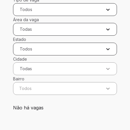
Todos
Área da vaga
Todas
Estado
Todos
Cidade
Todas
Bairro
Todos
0 vagas encontradas para 0 filtros aplicados
Não há vagas